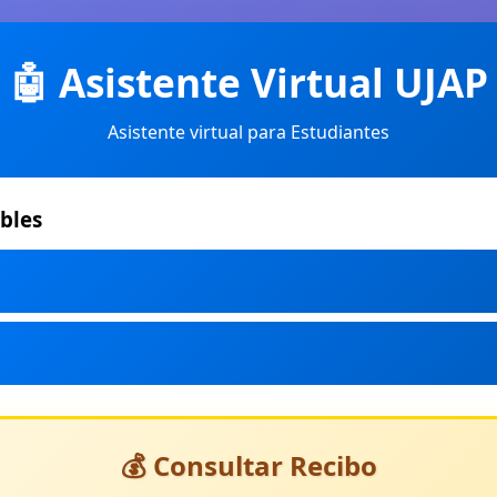
🤖 Asistente Virtual UJAP
Asistente virtual para Estudiantes
bles
💰 Consultar Recibo