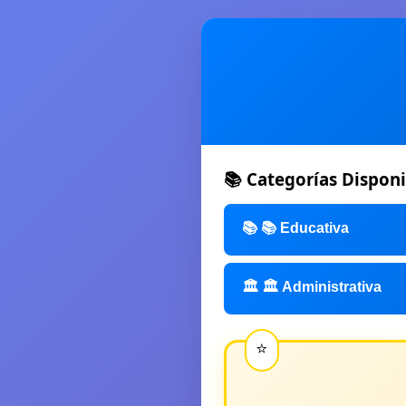
📚 Categorías Disponi
📚 📚 Educativa
🏛️ 🏛️ Administrativa